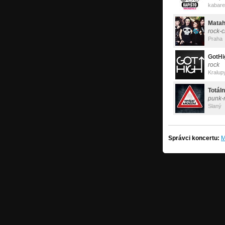
kabare
Matah
rock-
Praha
GotHi
rock
Kralup
Totál
punk-
Slaný
Správci koncertu:
M