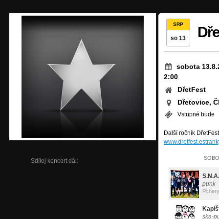
SRP
Dře
so 13
sobota 13.8.
2:00
DřetFest
Dřetovice, 
Vstupné bude
Další ročník DřetFest
www.dretfest.estrank
SOBOT
Sdílej koncert dál:
S.N.A
punk
Pcher
Kapiš
ska-p