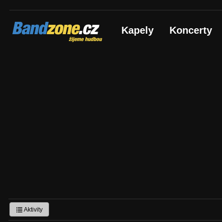
Bandzone.cz
Kapely
Koncerty
žijeme hudbou
Aktivity