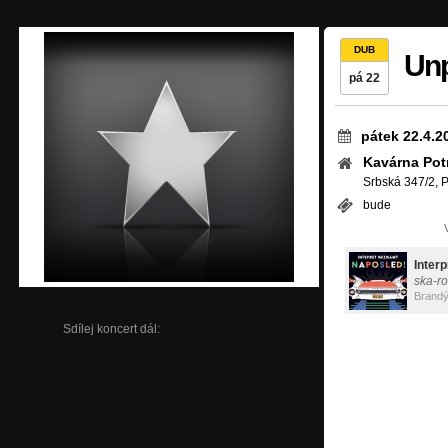
DUB
Unp
pá 22
pátek 22.4.2
Kavárna Pot
Srbská 347/2, 
bude
Inter
ska-r
Sdílej koncert dál: