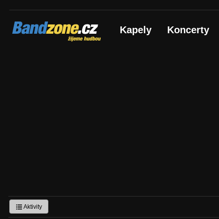
Bandzone.cz
Kapely
Koncerty
žijeme hudbou
Aktivity