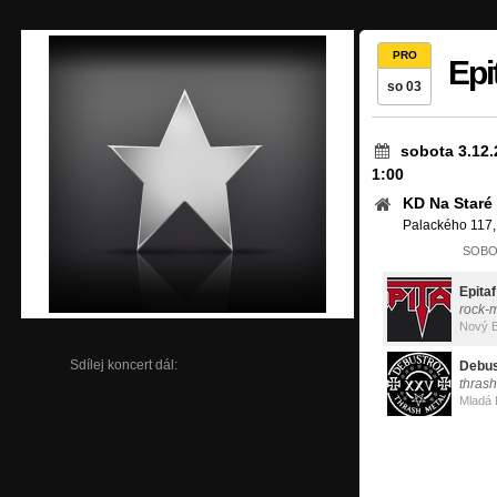
PRO
Epi
so 03
sobota 3.12.
1:00
KD Na Staré
Palackého 117,
SOBOT
Epitaf
rock-
Nový 
Sdílej koncert dál:
Debus
thrash
Mladá 