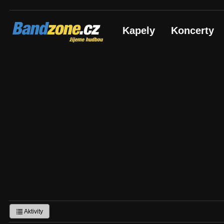
Bandzone.cz
Kapely
Koncerty
žijeme hudbou
Aktivity