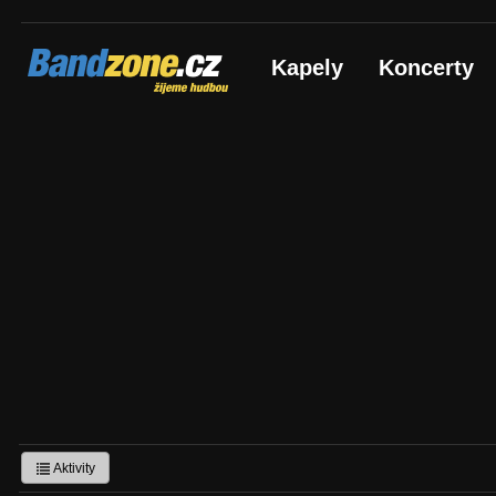
Bandzone.cz
Kapely
Koncerty
žijeme hudbou
Aktivity