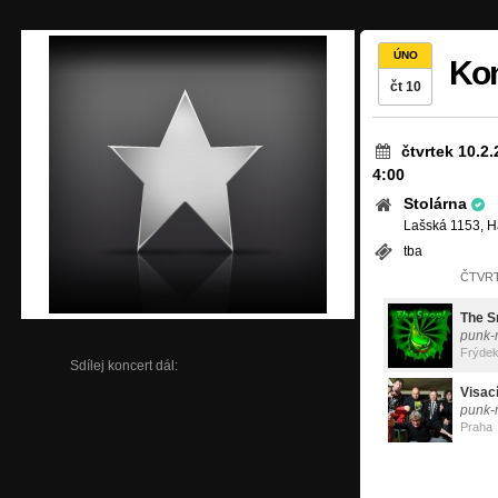
ÚNO
Kon
čt 10
čtvrtek 10.2
4:00
Stolárna
Lašská 1153, H
tba
ČTVRT
The S
punk-r
Frýdek
Sdílej koncert dál:
Visac
punk-
Praha