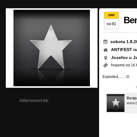
SRP
Be
so 01
sobota 1.8.2
ANTIFEST is
Josefov u J
hrajeme od 16.
Exploited,......:-D
Benja
Sdílej koncert dál:
www.b