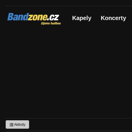
Bandzone.cz
Kapely
Koncerty
žijeme hudbou
Aktivity