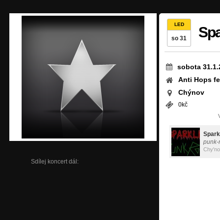
LED
Spa
so 31
sobota 31.1.
Anti Hops fe
Chýnov
0kč
Spark
punk-
Chy'n
Sdílej koncert dál: