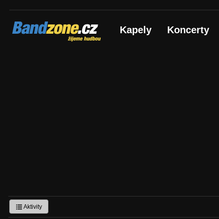
Bandzone.cz
Kapely
Koncerty
žijeme hudbou
Aktivity