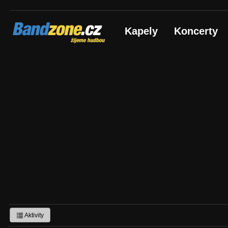
Bandzone.cz
Kapely
Koncerty
žijeme hudbou
Aktivity