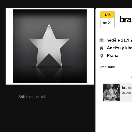
ZÁŘ
br
ne 21
neděle 21.9.
Anežský klá
Praha
HronBand
brabc
acoust
Sdílej koncert dál: