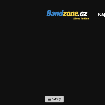
Bandzone.cz
Ka
žijeme hudbou
Aktivity