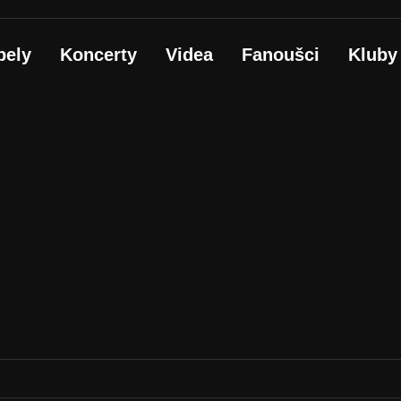
pely
Koncerty
Videa
Fanoušci
Kluby