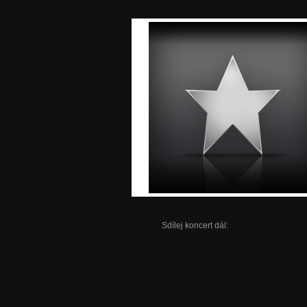
Sdílej koncert dál: