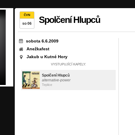
ČVN
Spolčení Hlupců
so 06
sobota 6.6.2009
Anežkafest
Jakub u Kutné Hory
VYSTUPUJÍCÍ KAPELY:
Spolčení Hlupců
alternative-power
Teplice