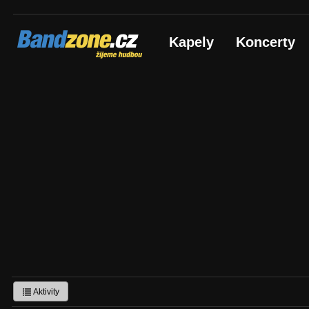
Bandzone.cz
Kapely
Koncerty
žijeme hudbou
Aktivity