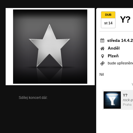
DUB
Y?
st 14
středa 14.4.
Anděl
Plzeň
bude upřesněn
Nil
Y?
Sdílej koncert dál:
rock-
Praha