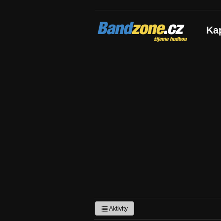
Bandzone.cz
Ka
žijeme hudbou
Aktivity