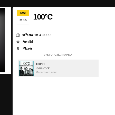
DUB
100°C
st 15
středa 15.4.2009
Anděl
Plzeň
VYSTUPUJÍCÍ KAPELY:
100°C
indie-rock
Mariánské Lázně