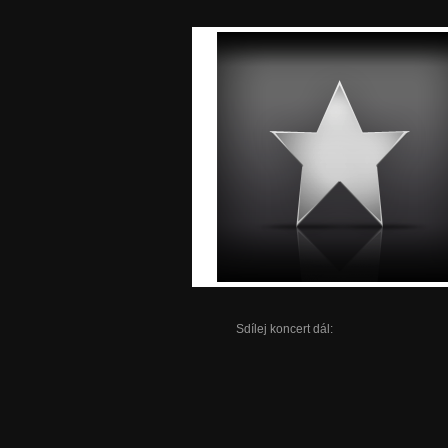
Sdílej koncert dál: