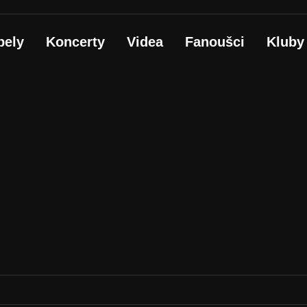
pely
Koncerty
Videa
Fanoušci
Kluby