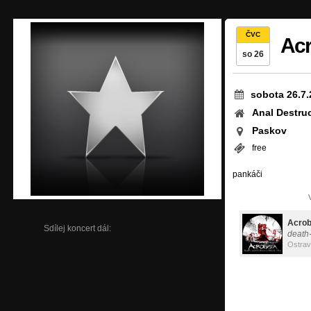
ČVC
Acr
so 26
sobota 26.7.
Anal Destruct
Paskov
free
pankáči
Acrob
Sdílej koncert dál:
death-
Ostra