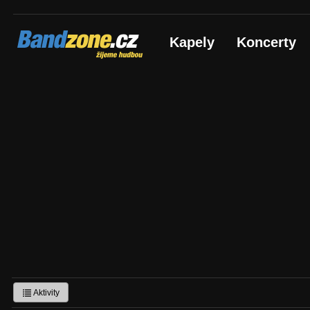
Bandzone.cz
Kapely
Koncerty
žijeme hudbou
Aktivity