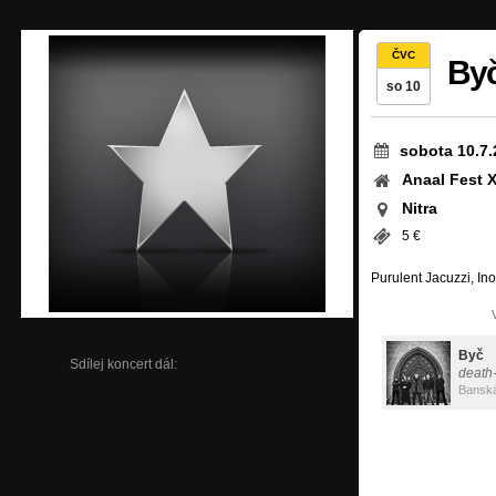
ČVC
By
so 10
sobota 10.7.
Anaal Fest 
Nitra
5 €
Purulent Jacuzzi, In
Byč
Sdílej koncert dál:
death
Banská