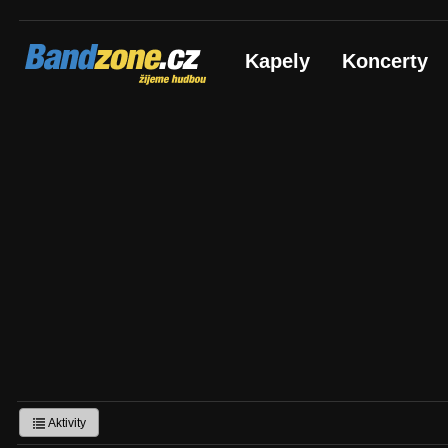
Bandzone.cz
Kapely
Koncerty
žijeme hudbou
Aktivity