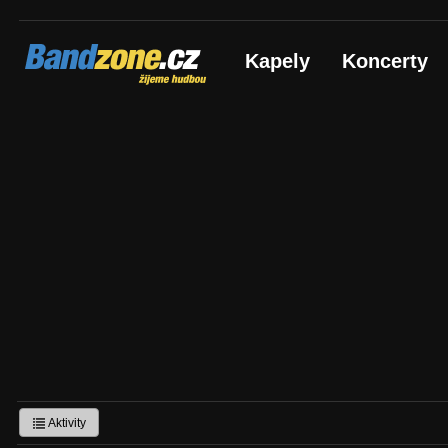
Bandzone.cz
Kapely
Koncerty
žijeme hudbou
Aktivity