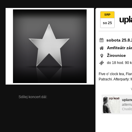
SRP
upl
so 25
sobota 25.8.
Amfiteátr z
Žirovnice
do 18 hod. 90 k
Five o' clock tea, Fl
Patrachi. Afterparty
Sdílej koncert dál:
uplan
altern
Chotěb