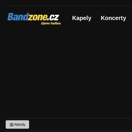
Bandzone.cz
Kapely
Koncerty
žijeme hudbou
Aktivity