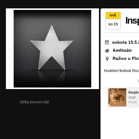
KVĚ
Ins
so 15
sobota 15.5.
Amfiteátr
Ražice u Pí
Hudební festival Roc
Inspir
rock
Sdílej koncert dál:
Písek