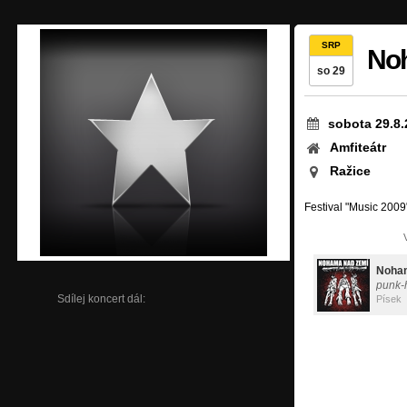
SRP
No
so 29
sobota 29.8.
Amfiteátr
Ražice
Festival "Music 2009
Noham
punk-
Sdílej koncert dál:
Písek