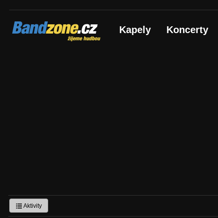
Bandzone.cz
Kapely
Koncerty
žijeme hudbou
Aktivity