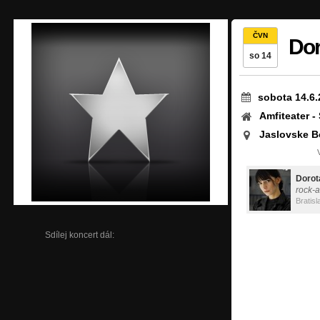
ČVN
Dor
so 14
sobota 14.6.
Amfiteater - 
Jaslovske B
Dorot
rock-a
Bratisl
Sdílej koncert dál: