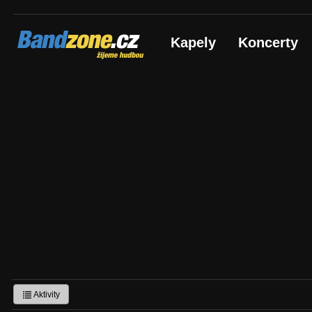
Bandzone.cz
Kapely
Koncerty
žijeme hudbou
Aktivity