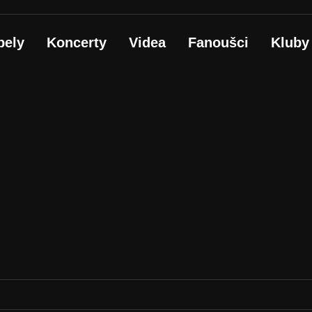
pely
Koncerty
Videa
Fanoušci
Kluby