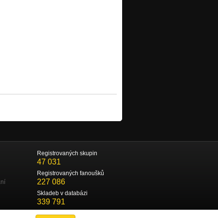
Registrovaných skupin
47 031
Registrovaných fanoušků
227 086
ní
Skladeb v databázi
339 791