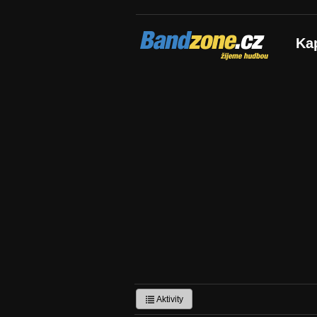
Bandzone.cz
Ka
žijeme hudbou
Aktivity