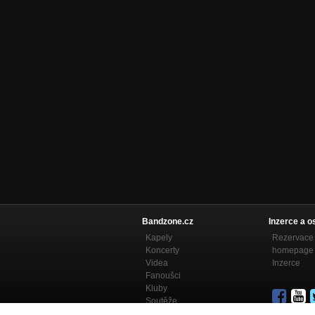
Bandzone.cz
Inzerce a o
Kapely
Rezervace 
Koncerty
homepage
Videa
Inzerce
Fanoušci
Kluby
Soutěže
Bandzone.cz blog