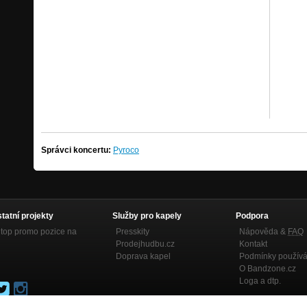
Správci koncertu:
Pyroco
statní projekty
Služby pro kapely
Podpora
top promo pozice na
Presskity
Nápověda &
FAQ
Prodejhudbu.cz
Kontakt
Doprava kapel
Podmínky používá
O Bandzone.cz
Loga a dtp.