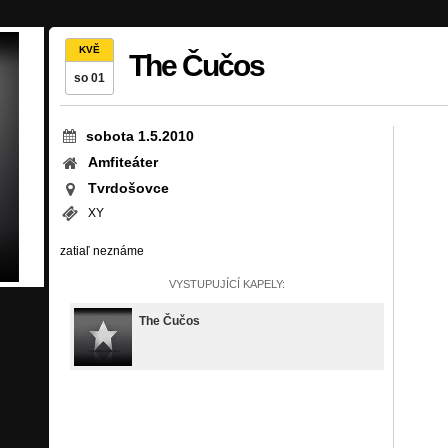
KVĚ
The Čučos
so 01
sobota 1.5.2010
Amfiteáter
Tvrdošovce
XY
zatiaľ neznáme
VYSTUPUJÍCÍ KAPELY:
The Čučos