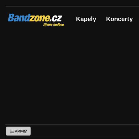
Bandzone.cz
Kapely
Koncerty
žijeme hudbou
Aktivity