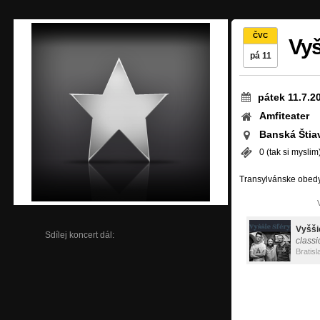
ČVC
Vyš
pá 11
pátek 11.7.2
Amfiteater
Banská Štia
0 (tak si myslim
Transylvánske obed
Vyšši
Sdílej koncert dál:
classi
Bratisl