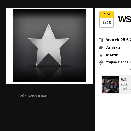
ČVN
WS
čt 25
čtvrtek 25.6
Amfiko
Martin
zrejme žiadne.
WS
rock
Turč.Š
Sdílej koncert dál: