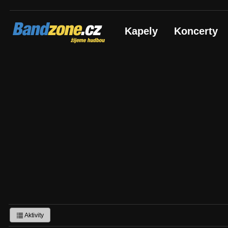
Bandzone.cz
Kapely
Koncerty
žijeme hudbou
Aktivity