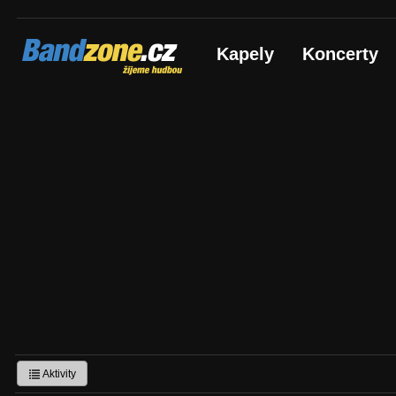
Bandzone.cz
Kapely
Koncerty
žijeme hudbou
Aktivity