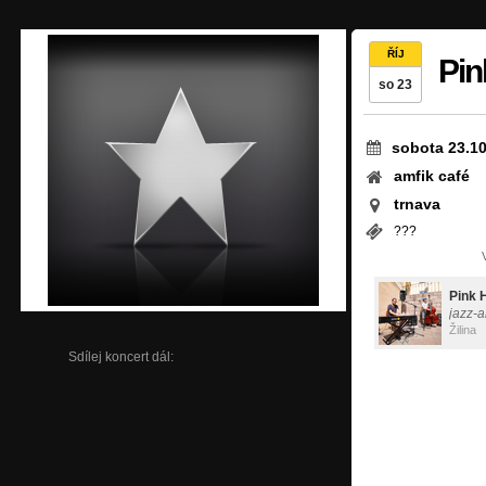
ŘÍJ
Pin
so 23
sobota 23.1
amfik café
trnava
???
Pink 
jazz-
Žilina
Sdílej koncert dál: