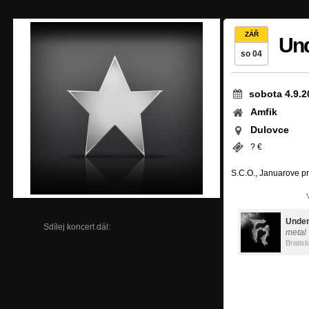
ZÁŘ
Un
so 04
sobota 4.9.2
Amfik
Dulovce
? €
S.C.O., Januarove p
Unde
Sdílej koncert dál:
metal
Bratisl