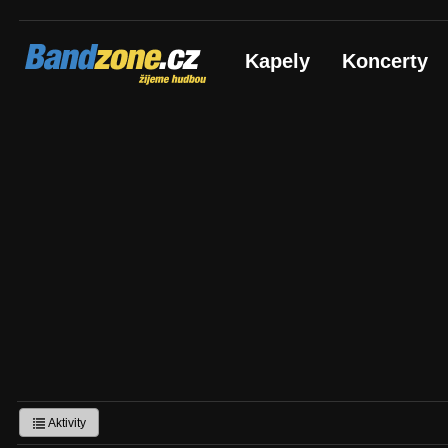
Bandzone.cz
Kapely
Koncerty
žijeme hudbou
Aktivity