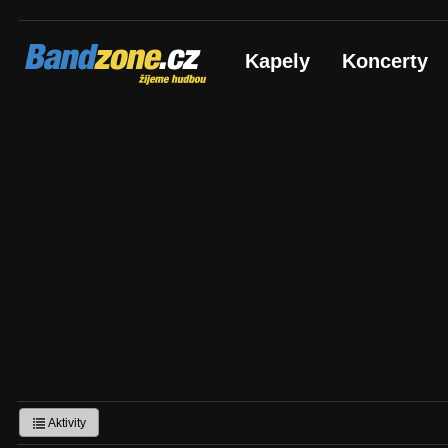
Bandzone.cz
Kapely
Koncerty
žijeme hudbou
Aktivity