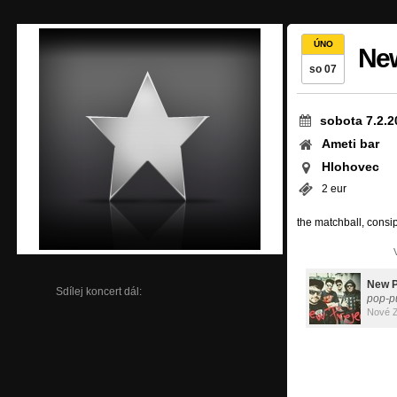
ÚNO
New
so 07
sobota 7.2.2
Ameti bar
Hlohovec
2 eur
the matchball, consip
New P
Sdílej koncert dál:
pop-p
Nové 