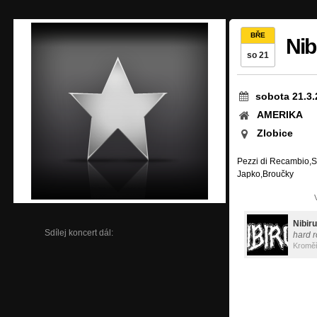
BŘE
Nib
so 21
sobota 21.3.
AMERIKA
Zlobice
Pezzi di Recambio,S
Japko,Broučky
Nibiru
Sdílej koncert dál:
hard r
Kroměř