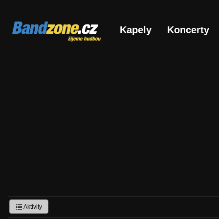
Bandzone.cz
Kapely
Koncerty
žijeme hudbou
Aktivity