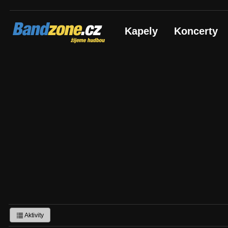
Bandzone.cz
Kapely
Koncerty
žijeme hudbou
Aktivity