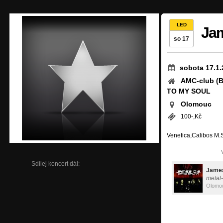
LED
Jam
so 17
sobota 17.1.
AMC-club (B
TO MY SOUL
Olomouc
100-,Kč
Venefica,Calibos M.S
Sdílej koncert dál:
James
metal
Olomo