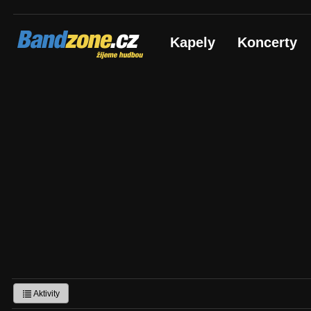
Bandzone.cz
Kapely
Koncerty
žijeme hudbou
Aktivity