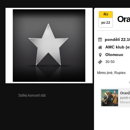
ŘÍJ
Ora
po 22
pondělí 22.1
AMC klub (e
Olomouc
30-50
Mimo jiné, Ruplex
Oranž
Sdílej koncert dál:
punk-
Morav