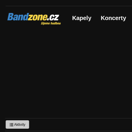
Bandzone.cz
Kapely
Koncerty
žijeme hudbou
Aktivity