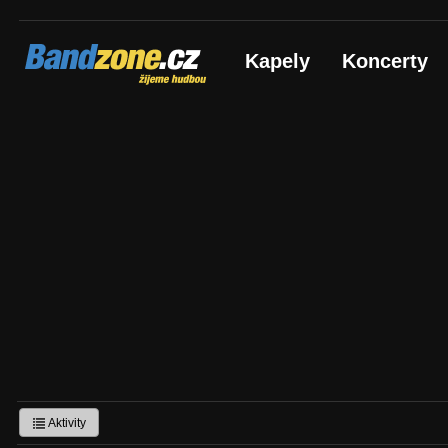
Bandzone.cz
Kapely
Koncerty
žijeme hudbou
Aktivity