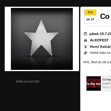
ČVC
Co 
pá 10
pátek 10.7.2
ALKOFEST
Horní Kalná/
hódně málo na t
VHS, Skoč do zdi a p
Co by
Sdílej koncert dál:
punk-r
Nové M