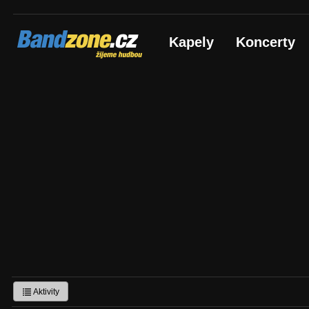
Bandzone.cz
Kapely
Koncerty
žijeme hudbou
Aktivity