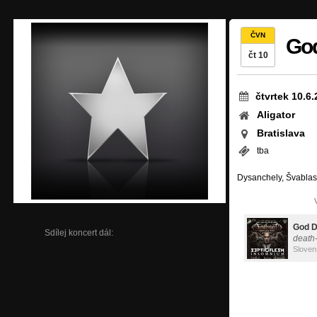
ČVN
Go
čt 10
čtvrtek 10.6
Aligator
Bratislava
tba
Dysanchely, Švablas
God 
Sdílej koncert dál:
death
Sloven