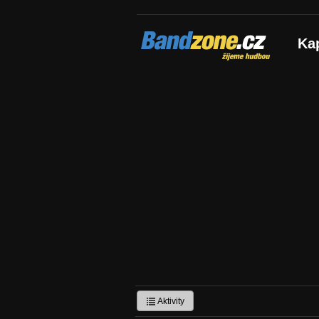
Bandzone.cz
Ka
žijeme hudbou
Aktivity