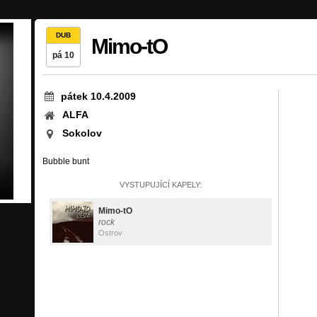
DUB
Mimo-tO
pá 10
pátek 10.4.2009
ALFA
Sokolov
Bubble bunt
VYSTUPUJÍCÍ KAPELY:
Mimo-tO
rock
Ostrov