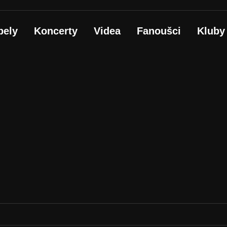
pely
Koncerty
Videa
Fanoušci
Kluby