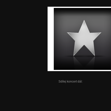
Sdílej koncert dál: