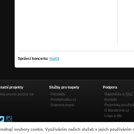
Správci koncertu:
Nia69
statní projekty
Služby pro kapely
Podpora
top promo pozice na
Presskity
Nápověda &
FAQ
Prodejhudbu.cz
Kontakt
Doprava kapel
Podmínky používá
O Bandzone.cz
Loga a dtp.
máhají soubory cookie. Využíváním našich služeb s jejich používáním 