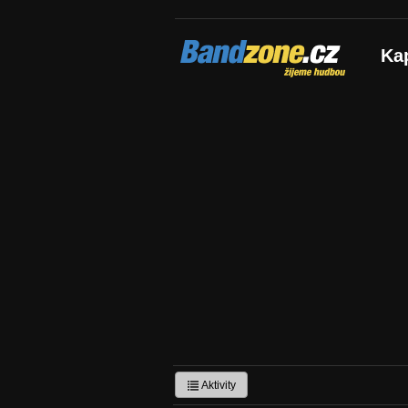
Bandzone.cz
Ka
žijeme hudbou
Aktivity