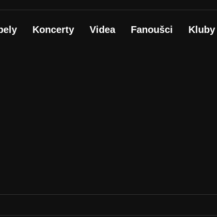
pely
Koncerty
Videa
Fanoušci
Kluby