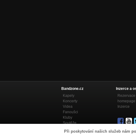
Bandzone.cz
Inzerce a o
Kapely
Rezervace 
Koncerty
homepage
Videa
Inzerce
Fanoušci
Kluby
Soutěže
Bandzone.cz blog
Při poskytování našich služeb nám po