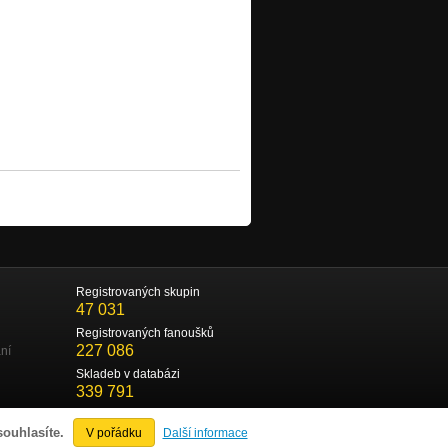
Registrovaných skupin
47 031
Registrovaných fanoušků
227 086
ní
Skladeb v databázi
339 791
souhlasíte.
V pořádku
Další informace