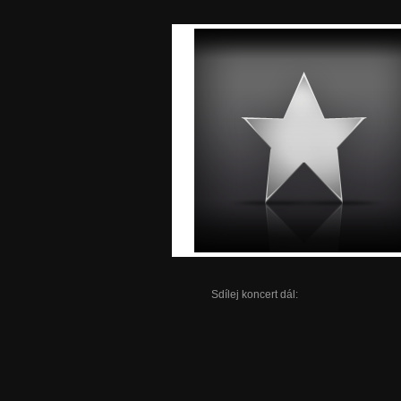
Sdílej koncert dál: