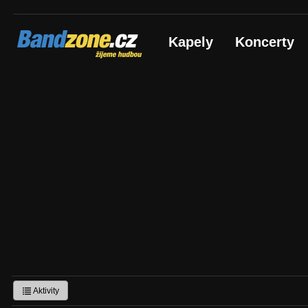
Bandzone.cz
Kapely
Koncerty
žijeme hudbou
Aktivity