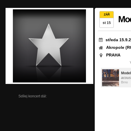
ZÁŘ
Mod
st 15
středa 15.9.
Akropole (
PRAHA
Model
acoust
Brno
Sdílej koncert dál: