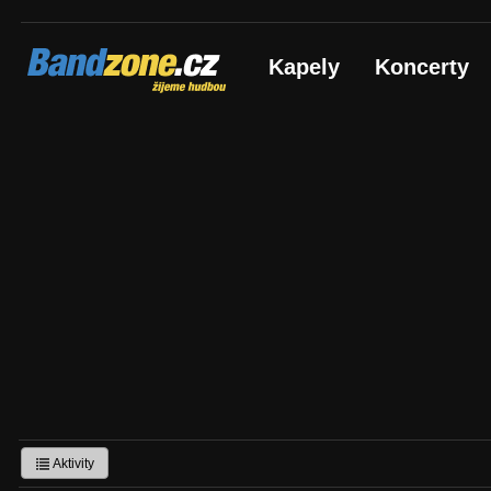
Bandzone.cz
Kapely
Koncerty
žijeme hudbou
Aktivity