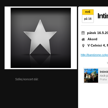
KVĚ
Int
pá 16
pátek 16.5.2
Akord
V Celnici 4, 
http://bandzone.cz/
Intim
rock-j
Sdílej koncert dál:
Praha