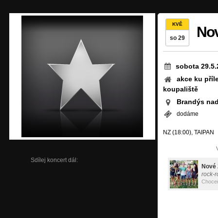
KVĚ
Nov
so 29
sobota 29.5.
akce ku příl
koupaliště
Brandýs nad 
dodáme
NZ (18:00), TAIPAN
Sdílej koncert dál:
Nové 
rock-r
Choce