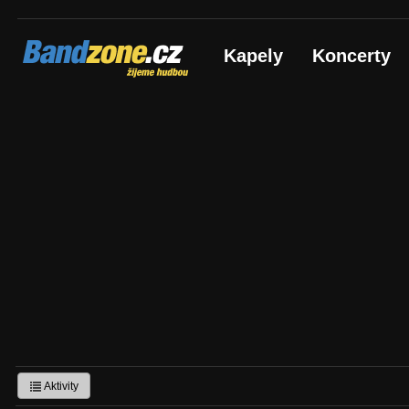
Bandzone.cz
Kapely
Koncerty
žijeme hudbou
Aktivity