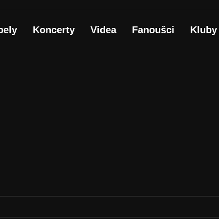
pely
Koncerty
Videa
Fanoušci
Kluby