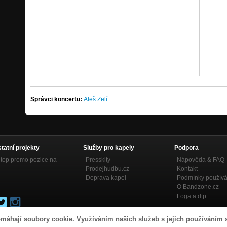
Správci koncertu:
Aleš Zelí
statní projekty
Služby pro kapely
Podpora
top promo pozice na
Presskity
Nápověda &
FAQ
Prodejhudbu.cz
Kontakt
Doprava kapel
Podmínky používá
O Bandzone.cz
Loga a dtp.
máhají soubory cookie. Využíváním našich služeb s jejich používáním 