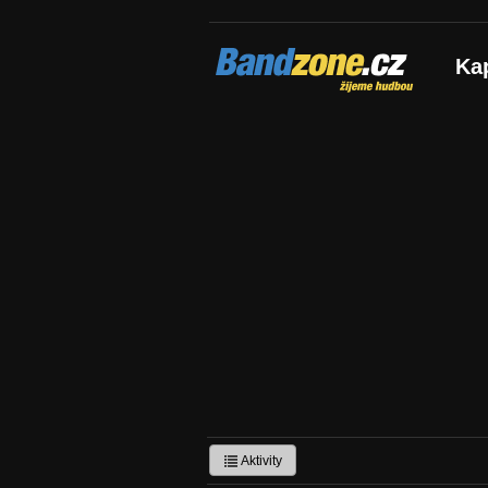
Bandzone.cz
Ka
žijeme hudbou
Aktivity