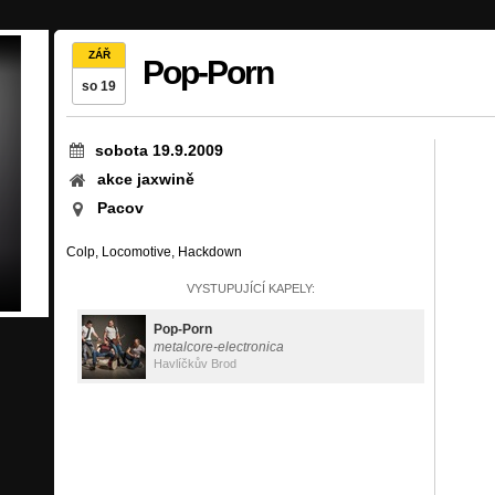
ZÁŘ
Pop-Porn
so 19
sobota 19.9.2009
akce jaxwině
Pacov
Colp, Locomotive, Hackdown
VYSTUPUJÍCÍ KAPELY:
Pop-Porn
metalcore-electronica
Havlíčkův Brod