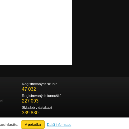
Registrovaných skupin
47 032
Registrovaných fanoušků
227 093
ní
Skladeb v databázi
339 830
souhlasíte.
V pořádku
Další informace