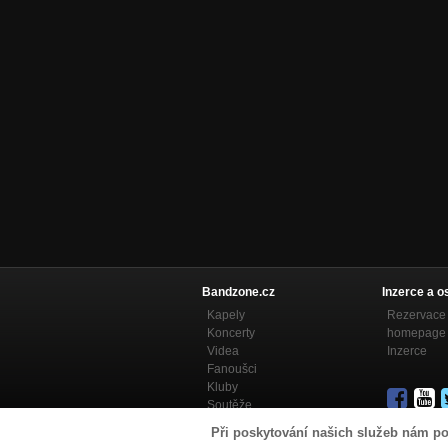
Bandzone.cz
Inzerce a o
Kapely
Rezervace 
Koncerty
homepage
Videa
Inzerce
Fanoušci
Kluby
Soutěže
Bandzone.cz blog
Při poskytování našich služeb nám po