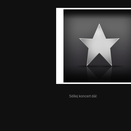
Sdílej koncert dál: