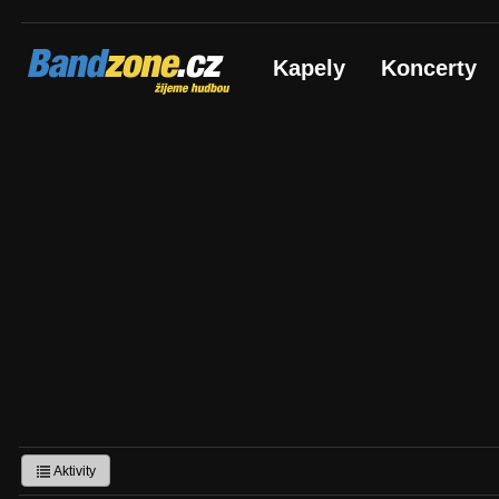
Bandzone.cz
Kapely
Koncerty
žijeme hudbou
Aktivity