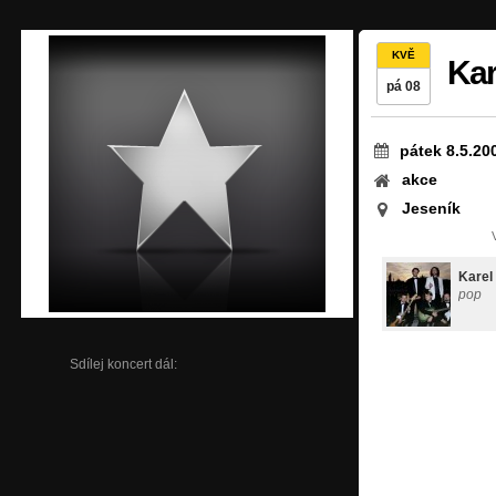
KVĚ
Kar
pá 08
pátek 8.5.20
akce
Jeseník
Karel
pop
Sdílej koncert dál: