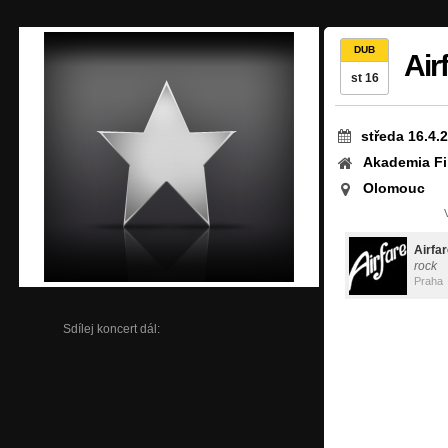
DUB
Air
st 16
středa 16.4.
Akademia Fi
Olomouc
Airfa
rock
Praha
Sdílej koncert dál: