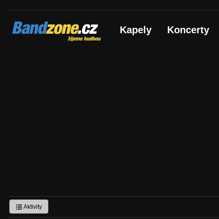
Bandzone.cz
Kapely
Koncerty
žijeme hudbou
Aktivity