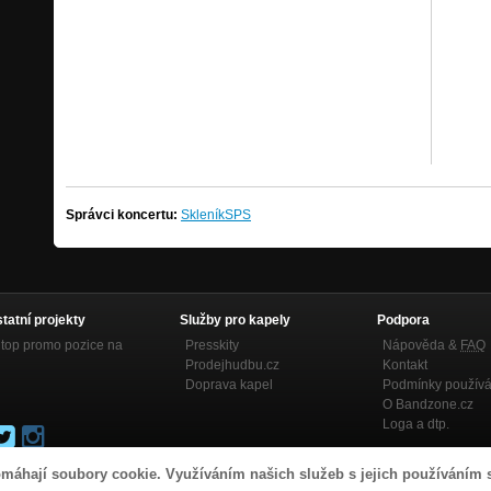
Správci koncertu:
SkleníkSPS
statní projekty
Služby pro kapely
Podpora
top promo pozice na
Presskity
Nápověda &
FAQ
Prodejhudbu.cz
Kontakt
Doprava kapel
Podmínky používá
O Bandzone.cz
Loga a dtp.
máhají soubory cookie. Využíváním našich služeb s jejich používáním 