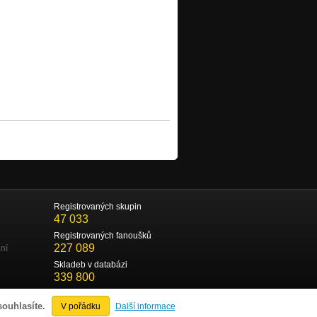
Registrovaných skupin
47 033
Registrovaných fanoušků
227 089
ní
Skladeb v databázi
339 800
souhlasíte.
V pořádku
Další informace