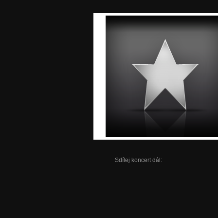
Sdílej koncert dál: