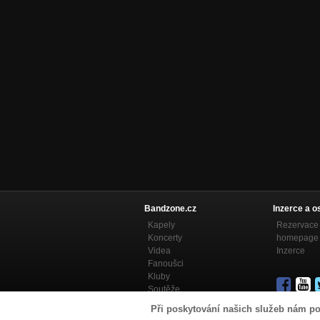
Bandzone.cz
Inzerce a o
Kapely
Rezervace 
Koncerty
homepage
Videa
Inzerce
Fanoušci
Kluby
Soutěže
Bandzone.cz blog
Při poskytování našich služeb nám po