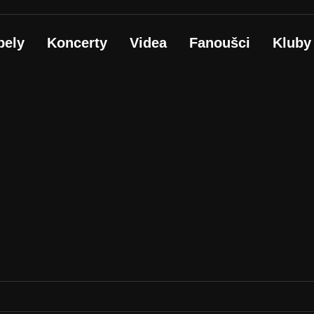
pely
Koncerty
Videa
Fanoušci
Kluby