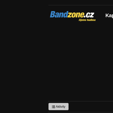
Bandzone.cz
Ka
žijeme hudbou
Aktivity