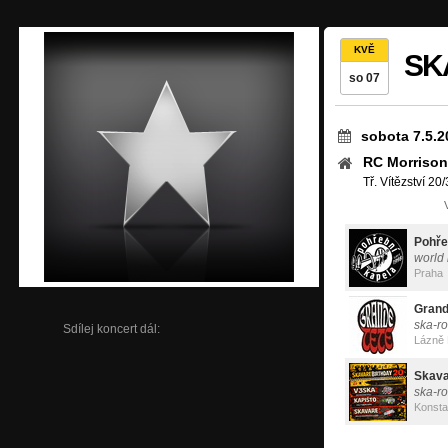
KVĚ
SK
so 07
sobota 7.5.2
RC Morrison
Tř. Vítězství 2
Pohře
world
Praha
Grand
ska-r
Sdílej koncert dál:
Lázně 
Skav
ska-r
Konsta