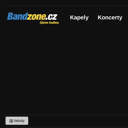
Bandzone.cz
Kapely
Koncerty
žijeme hudbou
Aktivity