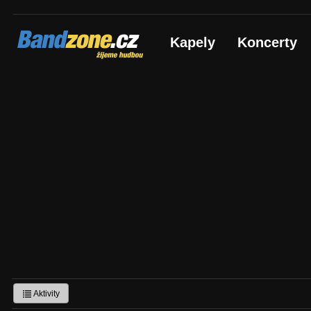
Bandzone.cz
Kapely
Koncerty
žijeme hudbou
Aktivity