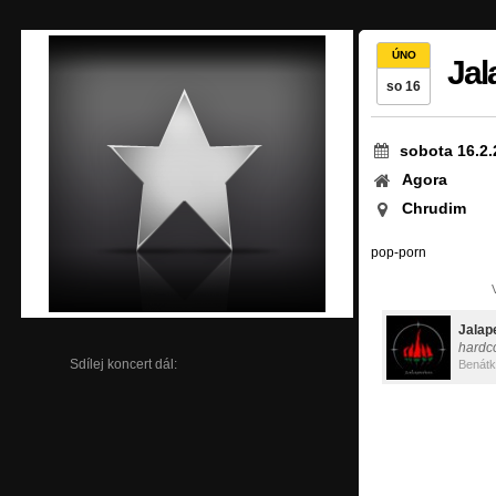
ÚNO
Jal
so 16
sobota 16.2.
Agora
Chrudim
pop-porn
Jalap
hardc
Sdílej koncert dál:
Benátk