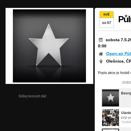
KVĚ
Půl
so 07
sobota 7.5.2
0:00
Open-air Pů
Olešnice, Č
Popis akce je hrubě o
SOBOT
Beerg
Sdílej koncert dál:
Ulanb
pop-p
Týniště