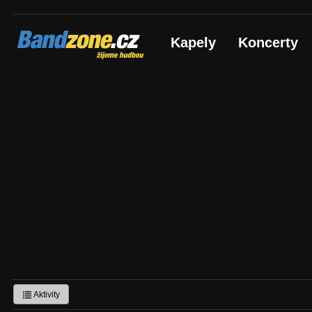
Bandzone.cz
Kapely
Koncerty
žijeme hudbou
Aktivity