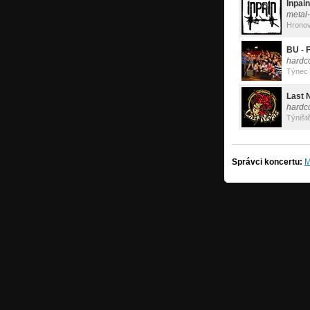
Inpain
metal-
Hrono
BU - 
hardc
Týnec
Last 
hardc
Týniště
Správci koncertu:
M