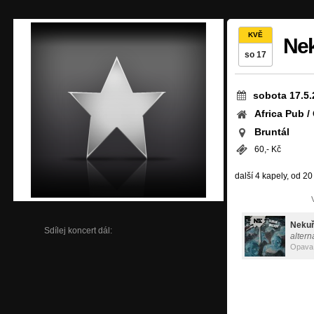
KVĚ
Nek
so 17
sobota 17.5.
Africa Pub /
Bruntál
60,- Kč
další 4 kapely, od 20
Nekuř
Sdílej koncert dál:
altern
Opava