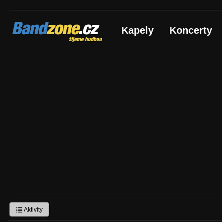
Bandzone.cz
Kapely
Koncerty
žijeme hudbou
Aktivity