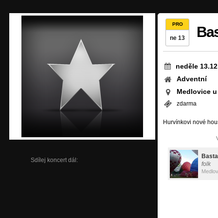
PRO
Bas
ne 13
neděle 13.12
Adventní
Medlovice u
zdarma
Hurvínkovi nové hou
Bastaf
Sdílej koncert dál:
folk
Medlov