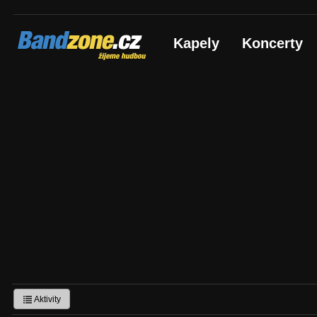
Bandzone.cz
Kapely
Koncerty
žijeme hudbou
Aktivity