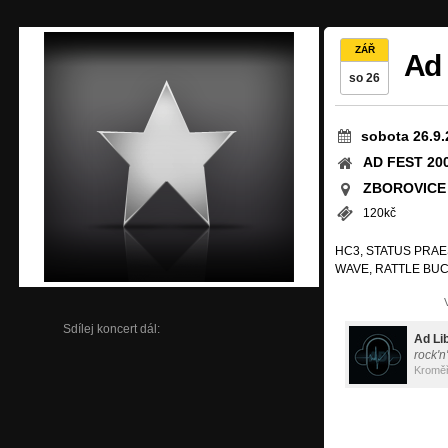
ZÁŘ
Ad 
so 26
sobota 26.9.
AD FEST 20
ZBOROVICE
120kč
HC3, STATUS PRAES
WAVE, RATTLE BU
Sdílej koncert dál:
Ad Li
rock'n'
Kroměř