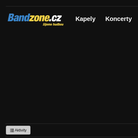
Bandzone.cz
Kapely
Koncerty
žijeme hudbou
Aktivity