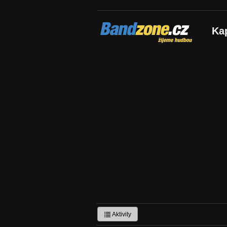
Bandzone.cz
Ka
žijeme hudbou
Aktivity