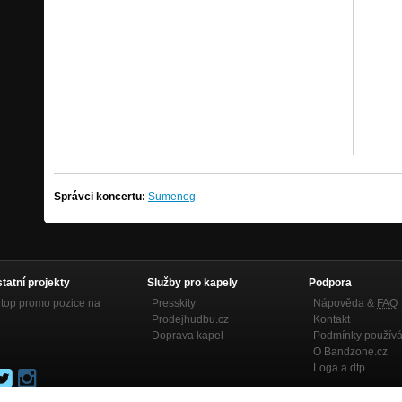
Správci koncertu:
Sumenog
statní projekty
Služby pro kapely
Podpora
top promo pozice na
Presskity
Nápověda &
FAQ
Prodejhudbu.cz
Kontakt
Doprava kapel
Podmínky používá
O Bandzone.cz
Loga a dtp.