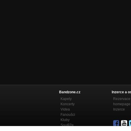
Bandzone.cz
Inzerce a o
Kapely
Rezervace 
Koncerty
homepage
Videa
Inzerce
Fanoušci
Kluby
Soutěže
Bandzone.cz blog