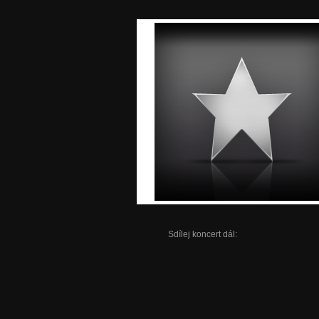
Sdílej koncert dál: