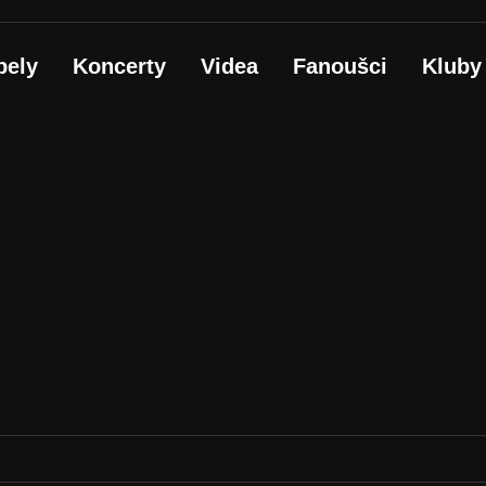
pely
Koncerty
Videa
Fanoušci
Kluby