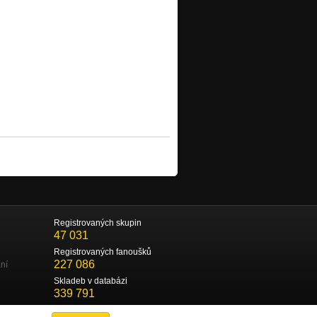
Registrovaných skupin
47 031
Registrovaných fanoušků
227 086
ní
Skladeb v databázi
339 791