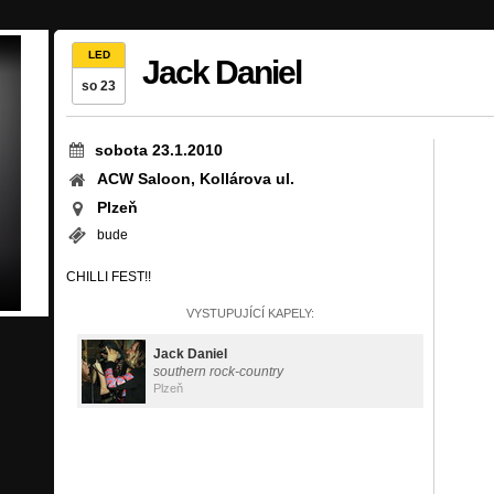
LED
Jack Daniel
so 23
sobota 23.1.2010
ACW Saloon, Kollárova ul.
Plzeň
bude
CHILLI FEST!!
VYSTUPUJÍCÍ KAPELY:
Jack Daniel
southern rock-country
Plzeň