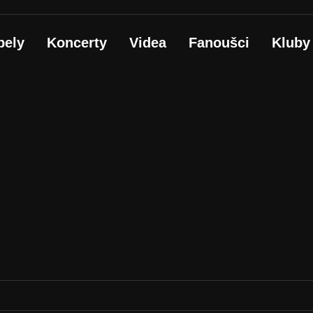
pely
Koncerty
Videa
Fanoušci
Kluby