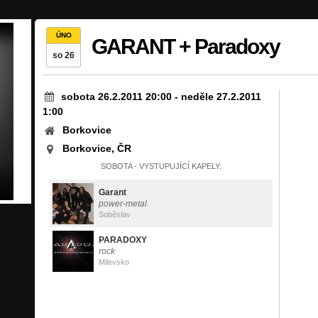
ÚNO
GARANT + Paradoxy
so 26
sobota 26.2.2011 20:00
-
neděle 27.2.2011
1:00
Borkovice
Borkovice, ČR
SOBOTA - VYSTUPUJÍCÍ KAPELY:
Garant
power-metal
Soběslav
PARADOXY
rock
Milevsko