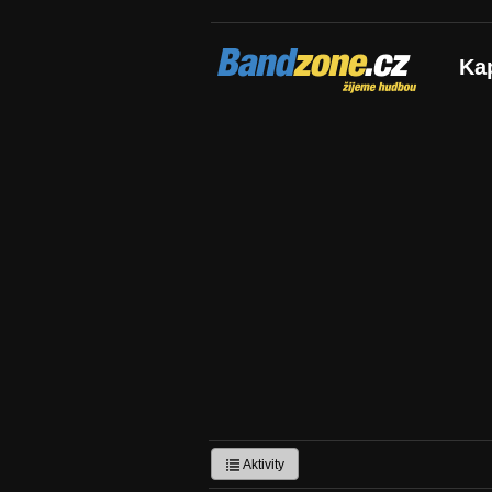
Bandzone.cz
Ka
žijeme hudbou
Aktivity