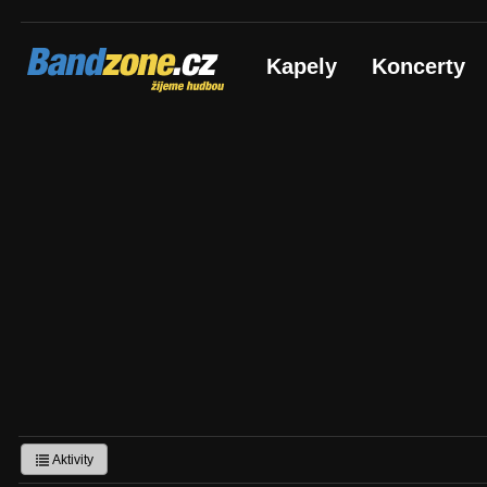
Bandzone.cz
Kapely
Koncerty
žijeme hudbou
Aktivity