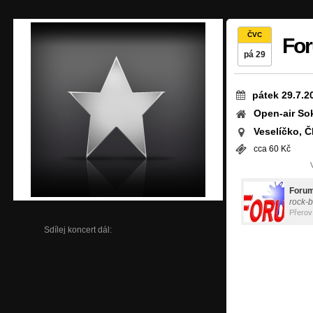
ČVC
For
pá 29
pátek 29.7.2
Open-air So
Veselíčko, 
cca 60 Kč
Forum
rock-b
Přerov
Sdílej koncert dál: