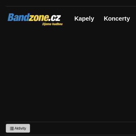
Bandzone.cz
Kapely
Koncerty
žijeme hudbou
Aktivity