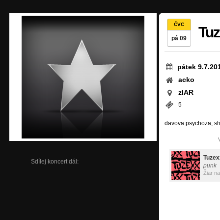
ČVC
Tuz
pá 09
pátek 9.7.20
acko
zIAR
5
davova psychoza, sht
Tuzex
Sdílej koncert dál:
punk
Žiar n