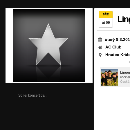
BŘE
Lin
út 09
úterý 9.3.20
AC Club
Hradec Král
Linge
rock-
Česká 
Sdílej koncert dál: