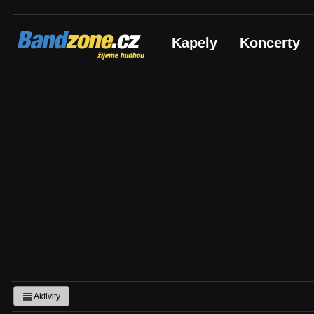
Bandzone.cz
Kapely
Koncerty
žijeme hudbou
Aktivity