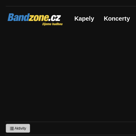
Bandzone.cz
Kapely
Koncerty
žijeme hudbou
Aktivity