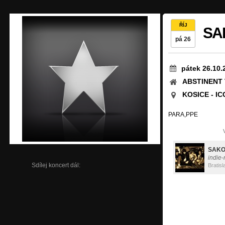
ŘÍJ
SA
pá 26
pátek 26.10.
ABSTINENT 
KOSICE - IC
PARA,PPE
SAK
indie-r
Sdílej koncert dál:
Bratisl