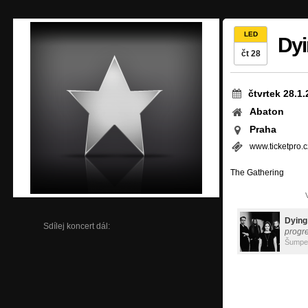
LED
Dyi
čt 28
čtvrtek 28.1
Abaton
Praha
www.ticketpro.c
The Gathering
Dying
Sdílej koncert dál:
progr
Šumpe