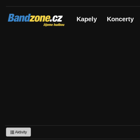
Bandzone.cz
Kapely
Koncerty
žijeme hudbou
Aktivity